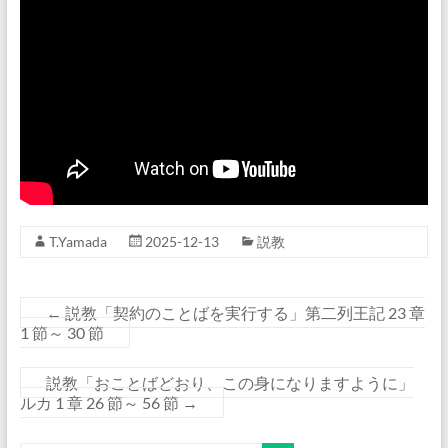
T.Yamada
2025-12-13
説教
←
説教「契約のことばを実行する」第二列王記 23 章
1 節～ 30 節
説教「おことばどおり、この身になりますように」
ルカ 1 章 26 節～ 56 節
→