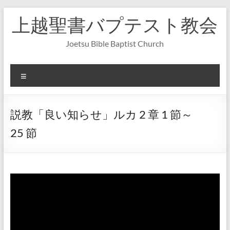
コ
上越聖書バプテスト教会
ン
テ
ン
Joetsu Bible Baptist Church
ツ
へ
ス
メ
キ
ニ
ッ
ュ
プ
ー
説教「良い知らせ」ルカ 2 章 1 節～
25 節