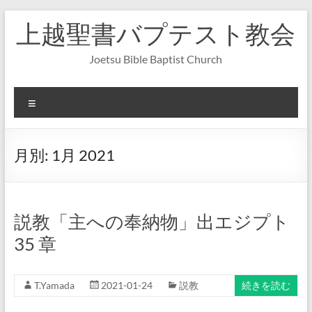
コ
上越聖書バプテスト教会
ン
テ
ン
Joetsu Bible Baptist Church
ツ
へ
ス
メ
キ
ニ
ッ
ュ
プ
ー
月別:
1月 2021
説教「主への奉納物」出エジプト
35 章
T.Yamada
2021-01-24
説教
続きを読む