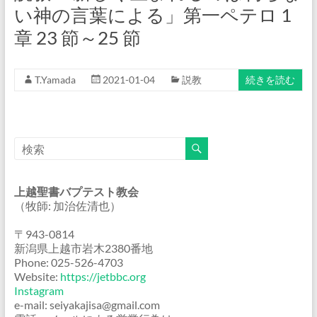
い神の言葉による」第一ペテロ 1
章 23 節～25 節
T.Yamada
2021-01-04
説教
続きを読む
上越聖書バプテスト教会
（牧師: 加治佐清也）
〒943-0814
新潟県上越市岩木2380番地
Phone: 025-526-4703
Website:
https://jetbbc.org
Instagram
e-mail: seiyakajisa@gmail.com