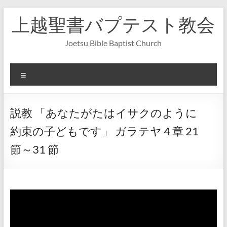
コ
上越聖書バプテスト教会
ン
テ
ン
Joetsu Bible Baptist Church
ツ
へ
ス
メ
キ
ニ
ッ
ュ
プ
ー
説教 「あなたがたはイサクのように
約束の子どもです」 ガラテヤ 4 章 21
節～31 節