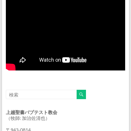
上越聖書バプテスト教会
（牧師: 加治佐清也）
〒943-0814