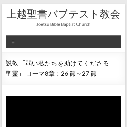
コ
上越聖書バプテスト教会
ン
テ
ン
Joetsu Bible Baptist Church
ツ
へ
ス
メ
キ
ニ
ッ
ュ
プ
ー
説教 「弱い私たちを助けてくださる
聖霊」 ローマ8章：26 節～27 節