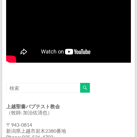
上越聖書バプテスト教会
（牧師: 加治佐清也）
〒943-0814
新潟県上越市岩木2380番地
Phone: 025-526-4703