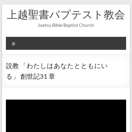
コ
上越聖書バプテスト教会
ン
テ
ン
Joetsu Bible Baptist Church
ツ
へ
ス
メ
キ
ニ
ッ
ュ
プ
ー
説教 「わたしはあなたとともにい
る」 創世記31 章