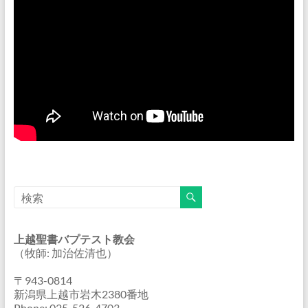
上越聖書バプテスト教会
（牧師: 加治佐清也）
〒943-0814
新潟県上越市岩木2380番地
Phone: 025-526-4703