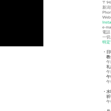
〒94
新潟
Phon
Webs
Inst
e-ma
電話
一切
特定
・日
教
午前
礼
午前
午
午後
・水
祈
午後