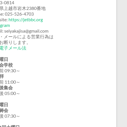
3-0814
県上越市岩木2380番地
e: 025-526-4703
ite:
https://jetbbc.org
agram
il: seiyakajisa@gmail.com
・メールによる営業行為は
お断りします。
電子メール法
曜日
会学校
 09:30～
拝
 11:00～
後集会
 05:00～
曜日
祷会
 07:30～