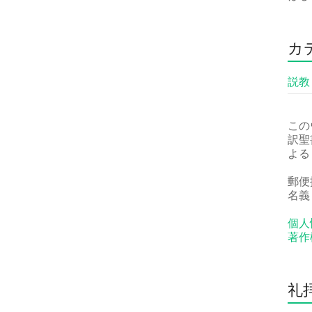
カ
説教
この
訳聖
よる
郵便振
名義
個人
著作
礼