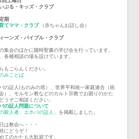
1回土曜日
いぶる・キッズ・クラブ
定期
育てママ・クラブ
（赤ちゃんお話し会）
ーンズ・バイブル・クラブ
の集会のほかに随時聖書の学び会を行っています。
、各種相談の場を設けています。
らもごらんください。
のみことば
バの証人(ものみの塔）、世界平和統一家庭連合（統
会）、モルモン教などのカルト宗教でお困りのかた
どうぞご相談ください。
バの証人問題について
の殺人者、エホバの証人」
を掲載しました。
日は教会へ・・・
軽にどうぞ！
めてのかたも大歓迎です。