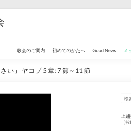
会
教会のご案内
初めてのかたへ
Good News
メ
 ヤコブ 5 章: 7 節～11 節
上越
（牧