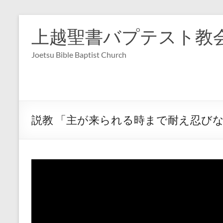
コ
ン
上越聖書バプテスト教
テ
ン
Joetsu Bible Baptist Church
ツ
へ
ス
キ
ッ
プ
説教 「主が来られる時まで耐え忍びなさい」