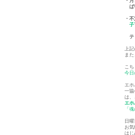
・月
ば
・不
子
ティ
上記
また
こち
今日
エホ
一協
は、
エホ
「魂
日曜
お気
はじ