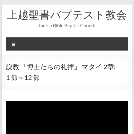
コ
上越聖書バプテスト教会
ン
テ
ン
Joetsu Bible Baptist Church
ツ
へ
ス
メ
キ
ニ
ッ
ュ
プ
ー
説教 「博士たちの礼拝」 マタイ 2章:
1 節～12 節