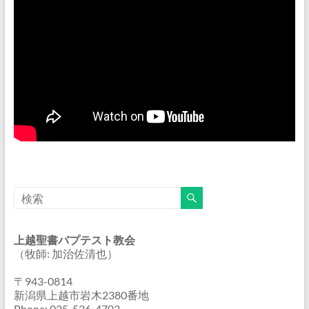
上越聖書バプテスト教会
（牧師: 加治佐清也）
〒943-0814
新潟県上越市岩木2380番地
Phone: 025-526-4703