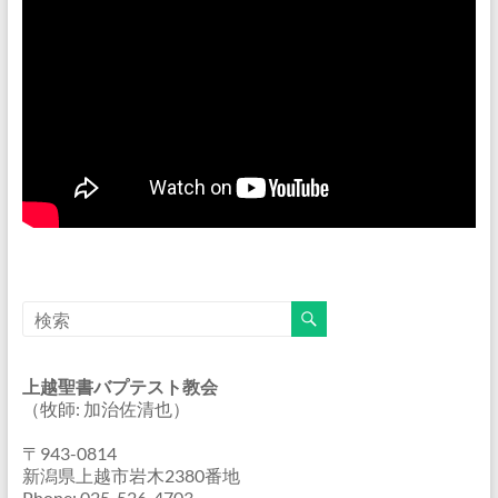
上越聖書バプテスト教会
（牧師: 加治佐清也）
〒943-0814
新潟県上越市岩木2380番地
Phone: 025-526-4703