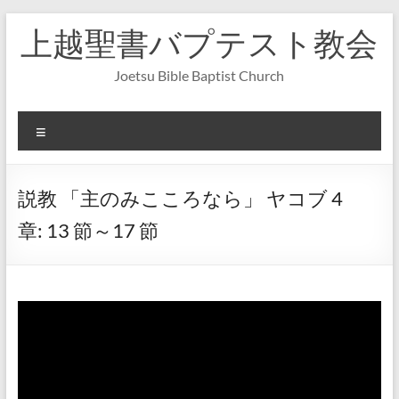
コ
上越聖書バプテスト教会
ン
テ
ン
Joetsu Bible Baptist Church
ツ
へ
ス
メ
キ
ニ
ッ
ュ
プ
ー
説教 「主のみこころなら」 ヤコブ 4
章: 13 節～17 節