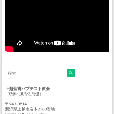
上越聖書バプテスト教会
（牧師: 加治佐清也）
〒943-0814
新潟県上越市岩木2380番地
Phone: 025-526-4703