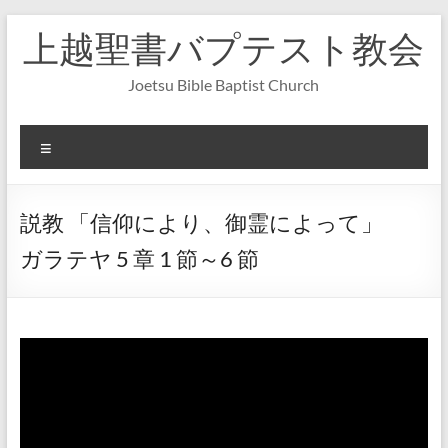
コ
上越聖書バプテスト教会
ン
テ
ン
Joetsu Bible Baptist Church
ツ
へ
ス
メ
キ
ニ
ッ
ュ
プ
ー
説教 「信仰により、御霊によって」
ガラテヤ 5 章 1 節～6 節