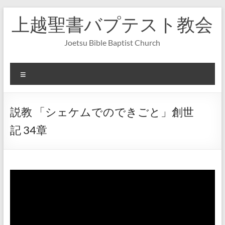
コ
上越聖書バプテスト教会
ン
テ
ン
Joetsu Bible Baptist Church
ツ
へ
ス
メ
キ
ニ
ッ
ュ
プ
ー
説教 「シェケムでのできごと」創世
記 34章