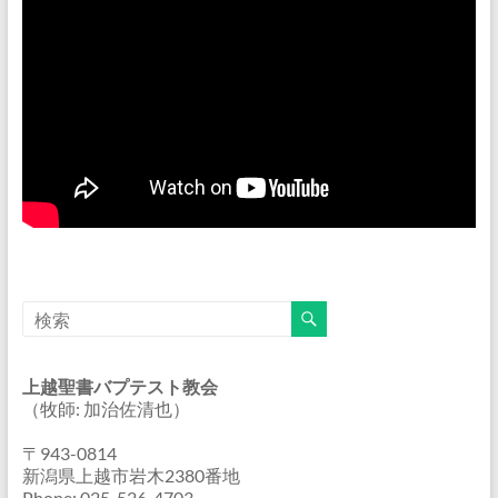
上越聖書バプテスト教会
（牧師: 加治佐清也）
〒943-0814
新潟県上越市岩木2380番地
Phone: 025-526-4703