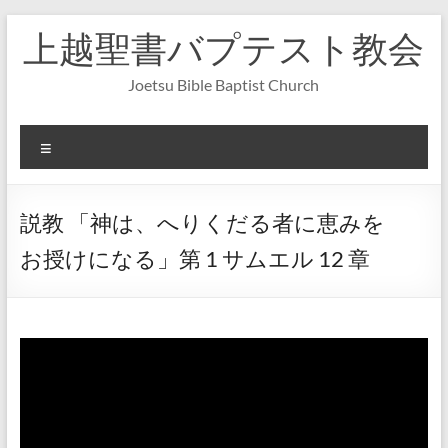
コ
上越聖書バプテスト教会
ン
テ
ン
Joetsu Bible Baptist Church
ツ
へ
ス
メ
キ
ニ
ッ
ュ
プ
ー
説教 「神は、へりくだる者に恵みを
お授けになる」第 1 サムエル 12 章