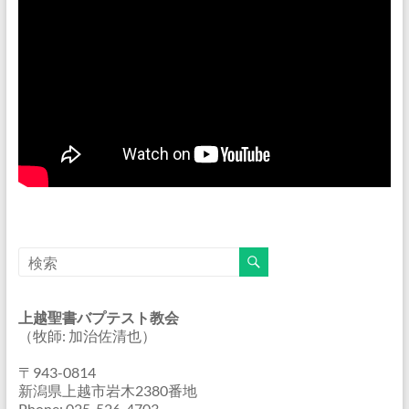
上越聖書バプテスト教会
（牧師: 加治佐清也）
〒943-0814
新潟県上越市岩木2380番地
Phone: 025-526-4703