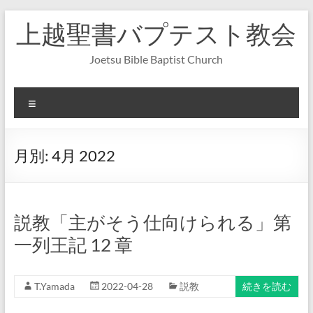
コ
上越聖書バプテスト教会
ン
テ
ン
Joetsu Bible Baptist Church
ツ
へ
ス
メ
キ
ニ
ッ
ュ
プ
ー
月別:
4月 2022
説教「主がそう仕向けられる」第
一列王記 12 章
T.Yamada
2022-04-28
説教
続きを読む