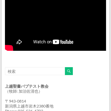
上越聖書バプテスト教会
（牧師: 加治佐清也）
〒943-0814
新潟県上越市岩木2380番地
Phone: 025-526-4703