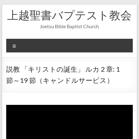
コ
上越聖書バプテスト教会
ン
テ
ン
Joetsu Bible Baptist Church
ツ
へ
ス
メ
キ
ニ
ッ
ュ
プ
ー
説教 「キリストの誕生」 ルカ 2 章: 1
節～19 節（キャンドルサービス）