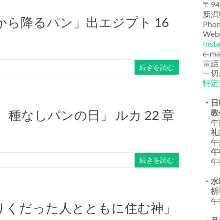
〒94
新潟
ら降るパン」出エジプト 16
Phon
Webs
Inst
e-ma
電話
続きを読む
一切
特定
・日
種なしパンの日」 ルカ 22 章
教
午前
礼
午前
午
続きを読む
午後
・水
祈
午後
りくだった人とともに住む神」