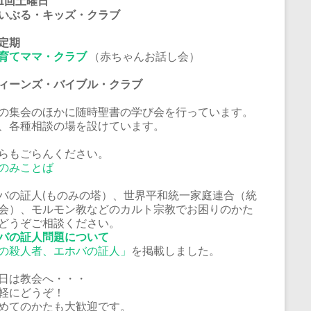
1回土曜日
いぶる・キッズ・クラブ
定期
育てママ・クラブ
（赤ちゃんお話し会）
ーンズ・バイブル・クラブ
の集会のほかに随時聖書の学び会を行っています。
、各種相談の場を設けています。
らもごらんください。
のみことば
バの証人(ものみの塔）、世界平和統一家庭連合（統
会）、モルモン教などのカルト宗教でお困りのかた
どうぞご相談ください。
バの証人問題について
の殺人者、エホバの証人」
を掲載しました。
日は教会へ・・・
軽にどうぞ！
めてのかたも大歓迎です。