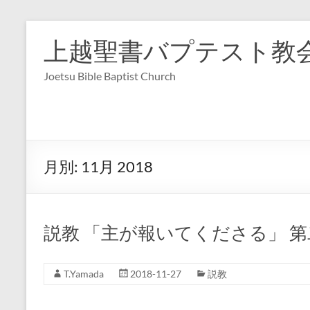
コ
ン
上越聖書バプテスト教
テ
ン
Joetsu Bible Baptist Church
ツ
へ
ス
キ
ッ
プ
月別:
11月 2018
説教 「主が報いてくださる」 第二
T.Yamada
2018-11-27
説教