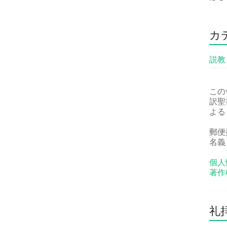
カ
説教
この
訳聖
よる
郵便振
名義
個人
著作
礼