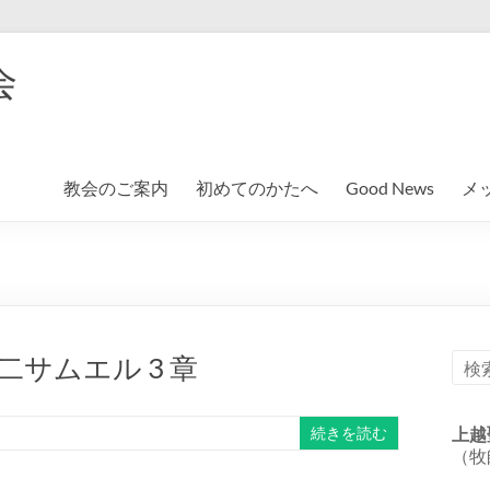
会
教会のご案内
初めてのかたへ
Good News
メ
サムエル 3 章
続きを読む
上越
（牧