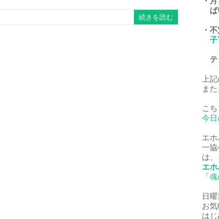
・月
ば
続きを読む
・不
子
ティ
上記
また
こち
今日
エホ
一協
は、
エホ
「魂
日曜
お気
はじ