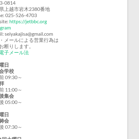
3-0814
県上越市岩木2380番地
e: 025-526-4703
ite:
https://jetbbc.org
agram
il: seiyakajisa@gmail.com
・メールによる営業行為は
お断りします。
電子メール法
曜日
会学校
 09:30～
拝
 11:00～
後集会
 05:00～
曜日
祷会
 07:30～