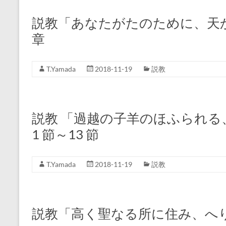
説教「あなたがたのために、天か
章
T.Yamada
2018-11-19
説教
説教 「過越の子羊のほふられる、
1 節～13 節
T.Yamada
2018-11-19
説教
説教「高く聖なる所に住み、へ