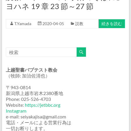
ヨハネ 19 章 23 節～27 節
T.Yamada
2020-04-05
説教
続きを読む
上越聖書バプテスト教会
（牧師: 加治佐清也）
〒943-0814
新潟県上越市岩木2380番地
Phone: 025-526-4703
Website:
https://jetbbc.org
Instagram
e-mail: seiyakajisa@gmail.com
電話・メールによる営業行為は
一切お断りします。