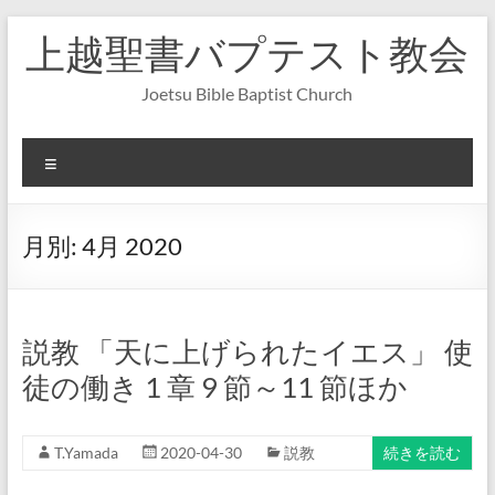
コ
上越聖書バプテスト教会
ン
テ
ン
Joetsu Bible Baptist Church
ツ
へ
ス
メ
キ
ニ
ッ
ュ
プ
ー
月別:
4月 2020
説教 「天に上げられたイエス」 使
徒の働き 1 章 9 節～11 節ほか
T.Yamada
2020-04-30
説教
続きを読む