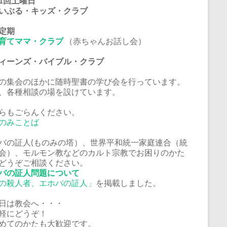
1回土曜日
いぶる・キッズ・クラブ
定期
育てママ・クラブ
（赤ちゃんお話し会）
ーンズ・バイブル・クラブ
の集会のほかに随時聖書の学び会を行っています。
、各種相談の場を設けています。
らもごらんください。
のみことば
バの証人(ものみの塔）、世界平和統一家庭連合（統
会）、モルモン教などのカルト宗教でお困りのかた
どうぞご相談ください。
バの証人問題について
の殺人者、エホバの証人」
を掲載しました。
日は教会へ・・・
軽にどうぞ！
めてのかたも大歓迎です。