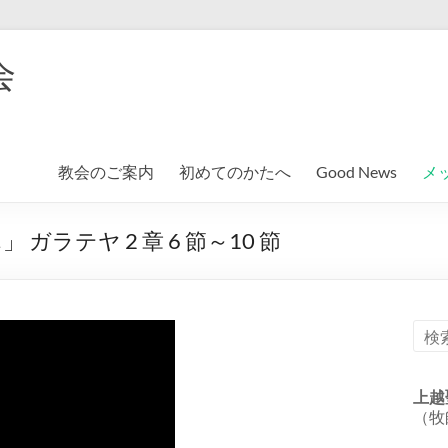
会
教会のご案内
初めてのかたへ
Good News
メ
ラテヤ 2 章 6 節～10 節
上越
（牧