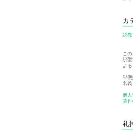
カ
説教
この
訳聖
よる
郵便振
名義
個人
著作
礼