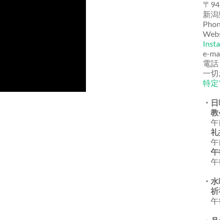
〒94
新潟
Phon
Webs
Inst
e-ma
電話
一切
特定
・日
教
午前
礼
午前
午
午後
・水
祈
午後