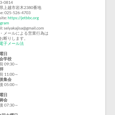
3-0814
県上越市岩木2380番地
e: 025-526-4703
ite:
https://jetbbc.org
agram
il: seiyakajisa@gmail.com
・メールによる営業行為は
お断りします。
電子メール法
曜日
会学校
 09:30～
拝
 11:00～
後集会
 05:00～
曜日
祷会
 07:30～