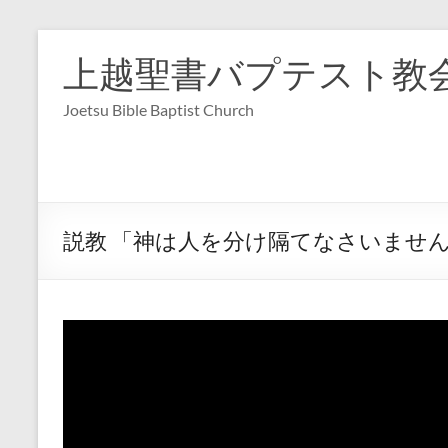
コ
ン
上越聖書バプテスト教
テ
ン
Joetsu Bible Baptist Church
ツ
へ
ス
キ
ッ
プ
説教 「神は人を分け隔てなさいません」 ガ