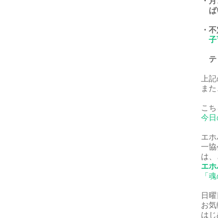
・月
ば
・不
子
ティ
上記
また
こち
今日
エホ
一協
は、
エホ
「魂
日曜
お気
はじ