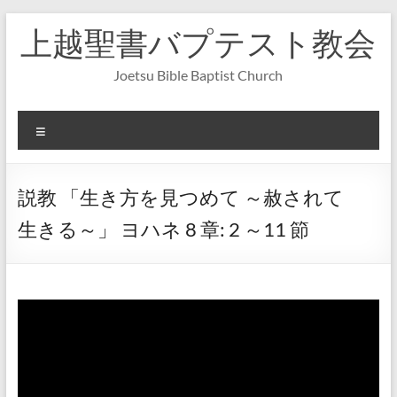
コ
上越聖書バプテスト教会
ン
テ
ン
Joetsu Bible Baptist Church
ツ
へ
ス
メ
キ
ニ
ッ
ュ
プ
ー
説教 「生き方を見つめて ～赦されて
生きる～」 ヨハネ 8 章: 2 ～11 節