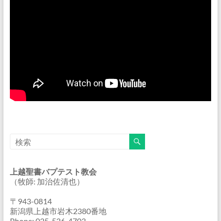
上越聖書バプテスト教会
（牧師: 加治佐清也）
〒943-0814
新潟県上越市岩木2380番地
Phone: 025-526-4703