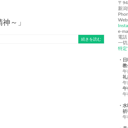
〒94
新潟
Phon
Webs
精神～」
Inst
e-ma
電話
続きを読む
一切
特定
・日
教
午前
礼
午前
午
午後
・水
祈
午後