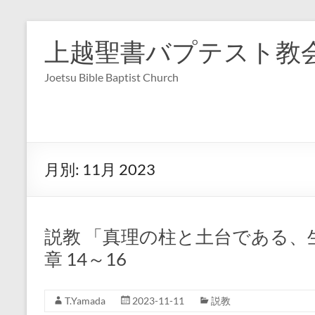
コ
ン
上越聖書バプテスト教
テ
ン
Joetsu Bible Baptist Church
ツ
へ
ス
キ
ッ
プ
月別:
11月 2023
説教 「真理の柱と土台である、
章 14～16
T.Yamada
2023-11-11
説教