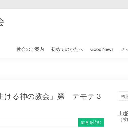
会
教会のご案内
初めてのかたへ
Good News
メ
生ける神の教会」第一テモテ 3
上越
（牧
続きを読む