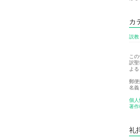
カ
説教
この
訳聖
よる
郵便振
名義
個人
著作
礼