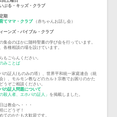
1回土曜日
いぶる・キッズ・クラブ
定期
育てママ・クラブ
（赤ちゃんお話し会）
ーンズ・バイブル・クラブ
の集会のほかに随時聖書の学び会を行っています。
、各種相談の場を設けています。
らもごらんください。
のみことば
バの証人(ものみの塔）、世界平和統一家庭連合（統
会）、モルモン教などのカルト宗教でお困りのかた
どうぞご相談ください。
バの証人問題について
の殺人者、エホバの証人」
を掲載しました。
日は教会へ・・・
軽にどうぞ！
めてのかたも大歓迎です。