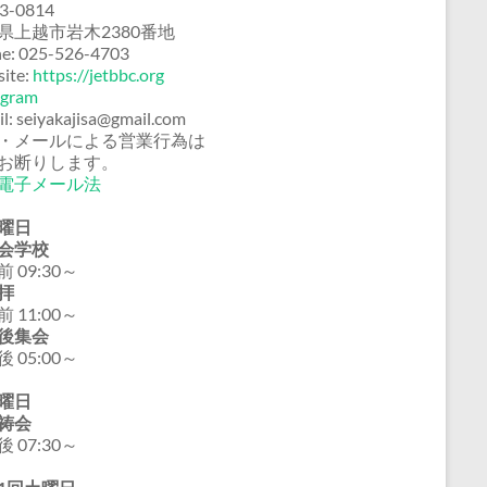
3-0814
県上越市岩木2380番地
e: 025-526-4703
ite:
https://jetbbc.org
agram
il: seiyakajisa@gmail.com
・メールによる営業行為は
お断りします。
電子メール法
曜日
会学校
 09:30～
拝
 11:00～
後集会
 05:00～
曜日
祷会
 07:30～