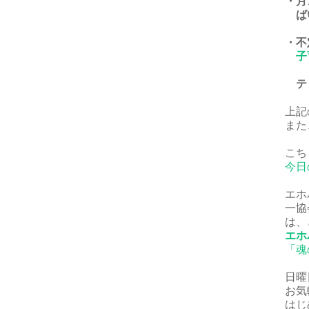
・月
ば
・不
子
ティ
上記
また
こち
今日
エホ
一協
は、
エホ
「魂
日曜
お気
はじ