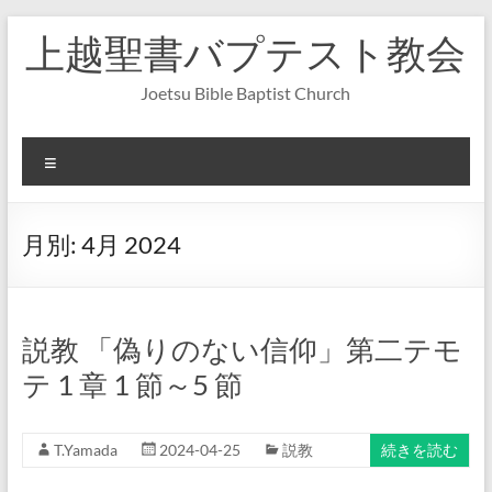
コ
上越聖書バプテスト教会
ン
テ
ン
Joetsu Bible Baptist Church
ツ
へ
ス
メ
キ
ニ
ッ
ュ
プ
ー
月別:
4月 2024
説教 「偽りのない信仰」第二テモ
テ 1 章 1 節～5 節
T.Yamada
2024-04-25
説教
続きを読む