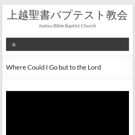
コ
上越聖書バプテスト教会
ン
テ
ン
Joetsu Bible Baptist Church
ツ
へ
ス
メ
キ
ニ
ッ
ュ
プ
ー
Where Could I Go but to the Lord