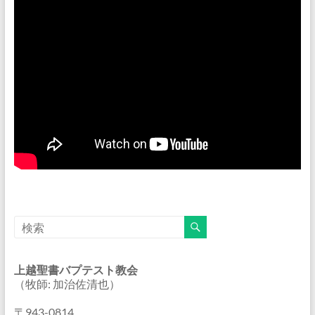
上越聖書バプテスト教会
（牧師: 加治佐清也）
〒943-0814