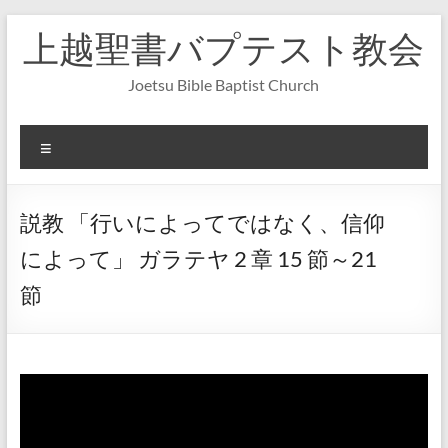
コ
上越聖書バプテスト教会
ン
テ
ン
Joetsu Bible Baptist Church
ツ
へ
ス
メ
キ
ニ
ッ
ュ
プ
ー
説教 「行いによってではなく、信仰
によって」 ガラテヤ 2 章 15 節～21
節