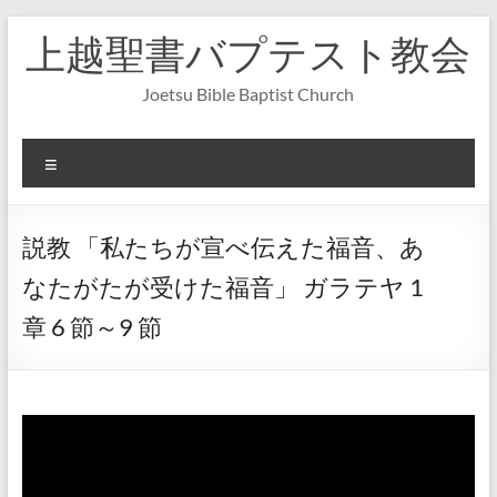
コ
上越聖書バプテスト教会
ン
テ
ン
Joetsu Bible Baptist Church
ツ
へ
ス
メ
キ
ニ
ッ
ュ
プ
ー
説教 「私たちが宣べ伝えた福音、あ
なたがたが受けた福音」 ガラテヤ 1
章 6 節～9 節