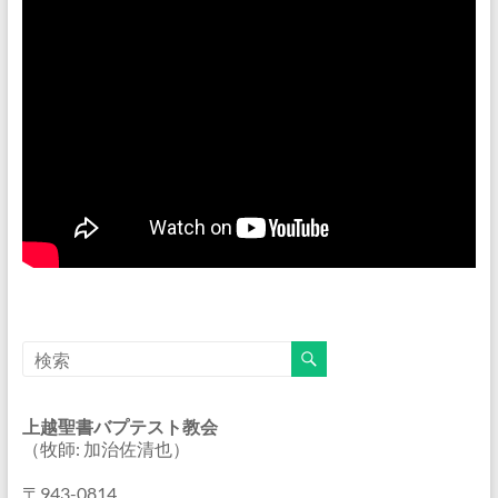
上越聖書バプテスト教会
（牧師: 加治佐清也）
〒943-0814