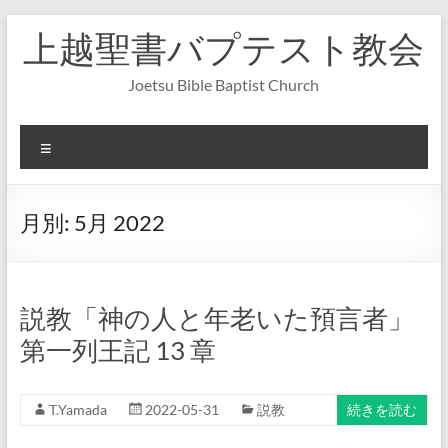
コ
上越聖書バプテスト教会
ン
テ
ン
Joetsu Bible Baptist Church
ツ
へ
ス
メ
キ
ニ
ッ
ュ
プ
ー
月別:
5月 2022
説教「神の人と年老いた預言者」
第一列王記 13 章
T.Yamada
2022-05-31
説教
続きを読む