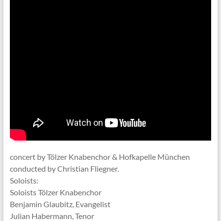
concert by Tölzer Knabenchor & Hofkapelle München
conducted by Christian Fliegner.
Soloists:
Soloists Tölzer Knabenchor
Benjamin Glaubitz, Evangelist
Julian Habermann, Tenor