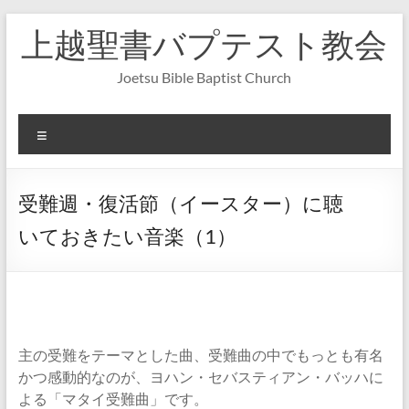
コ
上越聖書バプテスト教会
ン
テ
ン
Joetsu Bible Baptist Church
ツ
へ
ス
メ
キ
ニ
ッ
ュ
プ
ー
受難週・復活節（イースター）に聴
いておきたい音楽（1）
主の受難をテーマとした曲、受難曲の中でもっとも有名
かつ感動的なのが、ヨハン・セバスティアン・バッハに
よる「マタイ受難曲」です。