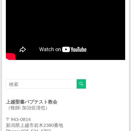
上越聖書バプテスト教会
（牧師: 加治佐清也）
〒943-0814
新潟県上越市岩木2380番地
Phone: 025-526-4703