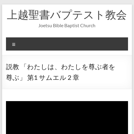
コ
上越聖書バプテスト教会
ン
テ
ン
Joetsu Bible Baptist Church
ツ
へ
ス
メ
キ
ニ
ッ
ュ
プ
ー
説教 「わたしは、わたしを尊ぶ者を
尊ぶ」 第1 サムエル 2 章