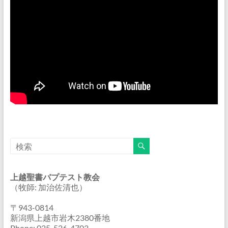
上越聖書バプテスト教会
（牧師: 加治佐清也）
〒943-0814
新潟県上越市岩木2380番地
Phone: 025-526-4703