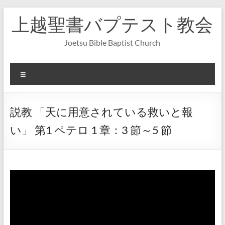
コ
上越聖書バプテスト教会
ン
テ
ン
Joetsu Bible Baptist Church
ツ
へ
ス
メ
キ
ニ
ッ
ュ
プ
ー
説教 「天に用意されている救いと報
い」 第1 ペテロ 1 章：3 節～5 節