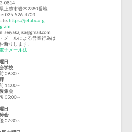
3-0814
県上越市岩木2380番地
e: 025-526-4703
ite:
https://jetbbc.org
agram
il: seiyakajisa@gmail.com
・メールによる営業行為は
お断りします。
電子メール法
曜日
会学校
 09:30～
拝
 11:00～
後集会
 05:00～
曜日
祷会
 07:30～