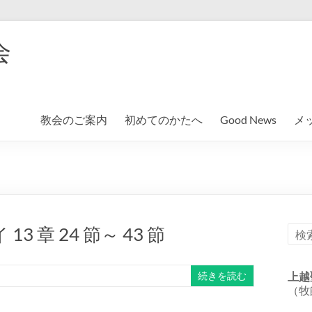
会
教会のご案内
初めてのかたへ
Good News
メ
章 24 節～ 43 節
続きを読む
上越
（牧