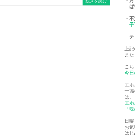
・月
続きを読む
ば
・不
子
ティ
上記
また
こち
今日
エホ
一協
は、
エホ
「魂
日曜
お気
はじ