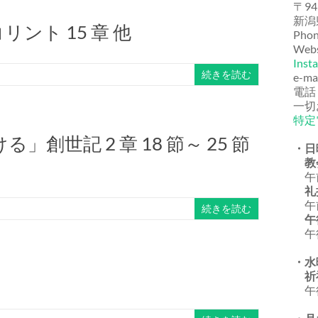
〒94
新潟
ント 15 章 他
Phon
Webs
Inst
続きを読む
e-ma
電話
一切
特定
世記 2 章 18 節～ 25 節
・日
教
午前
礼
午前
続きを読む
午
午後
・水
祈
午後