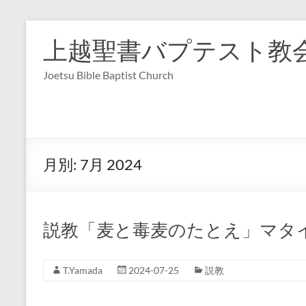
コ
ン
上越聖書バプテスト教
テ
ン
Joetsu Bible Baptist Church
ツ
へ
ス
キ
ッ
プ
月別:
7月 2024
説教「麦と毒麦のたとえ」マタイ 13 
T.Yamada
2024-07-25
説教