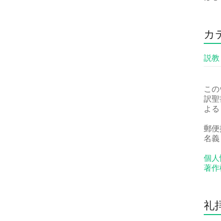
カ
説教
この
訳聖
よる
郵便振
名義
個人
著作
礼