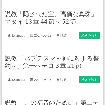
説教「隠された宝、高価な真珠」
マタイ 13 章 44 節～ 52 節
T.Yamada
2024-08-22
説教
続きを読む
説教 「バプテスマ～神に対する誓
約～」第一ペテロ 3 章 21 節
T.Yamada
2024-08-15
説教
続きを読む
説教 「この福音のために」第二テ