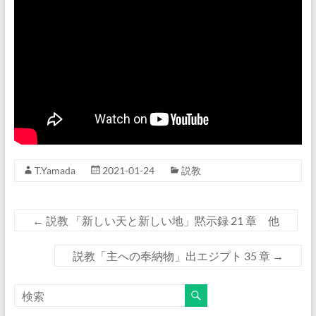
T.Yamada
2021-01-24
説教
←
説教 「新しい天と新しい地」黙示録 21 章 他
説教「主への奉納物」出エジプト 35 章
→