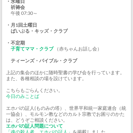
・水曜日
祈祷会
午後 07:30～
・月1回土曜日
ばいぶる・キッズ・クラブ
・不定期
子育てママ・クラブ
（赤ちゃんお話し会）
ティーンズ・バイブル・クラブ
上記の集会のほかに随時聖書の学び会を行っています。
また、各種相談の場を設けています。
こちらもごらんください。
今日のみことば
エホバの証人(ものみの塔）、世界平和統一家庭連合（統
一協会）、モルモン教などのカルト宗教でお困りのかた
は、どうぞご相談ください。
エホバの証人問題について
「魂の殺人者、エホバの証人」
を掲載しました。