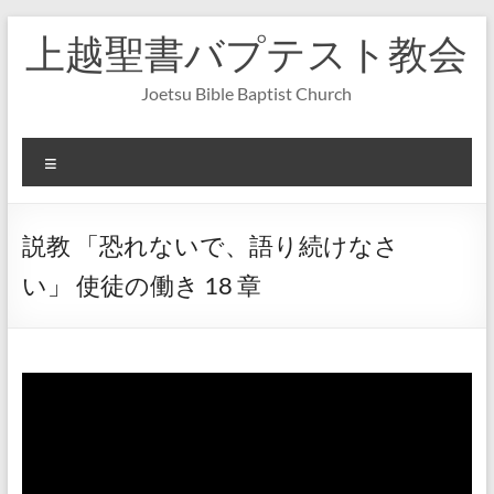
コ
上越聖書バプテスト教会
ン
テ
ン
Joetsu Bible Baptist Church
ツ
へ
ス
メ
キ
ニ
ッ
ュ
プ
ー
説教 「恐れないで、語り続けなさ
い」 使徒の働き 18 章