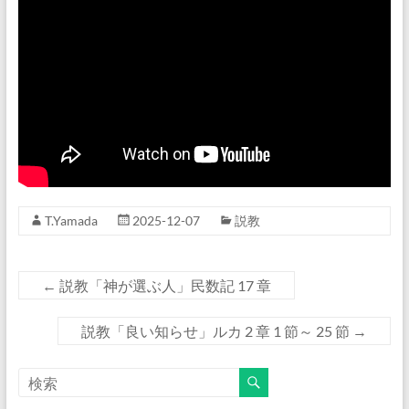
T.Yamada
2025-12-07
説教
←
説教「神が選ぶ人」民数記 17 章
説教「良い知らせ」ルカ 2 章 1 節～ 25 節
→