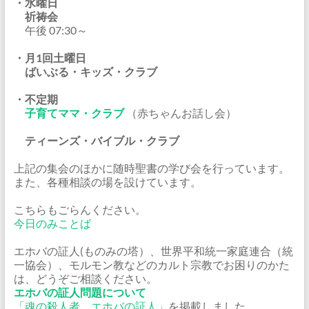
・水曜日
祈祷会
午後 07:30～
・月1回土曜日
ばいぶる・キッズ・クラブ
・不定期
子育てママ・クラブ
（赤ちゃんお話し会）
ティーンズ・バイブル・クラブ
上記の集会のほかに随時聖書の学び会を行っています。
また、各種相談の場を設けています。
こちらもごらんください。
今日のみことば
エホバの証人(ものみの塔）、世界平和統一家庭連合（統
一協会）、モルモン教などのカルト宗教でお困りのかた
は、どうぞご相談ください。
エホバの証人問題について
「魂の殺人者、エホバの証人」
を掲載しました。