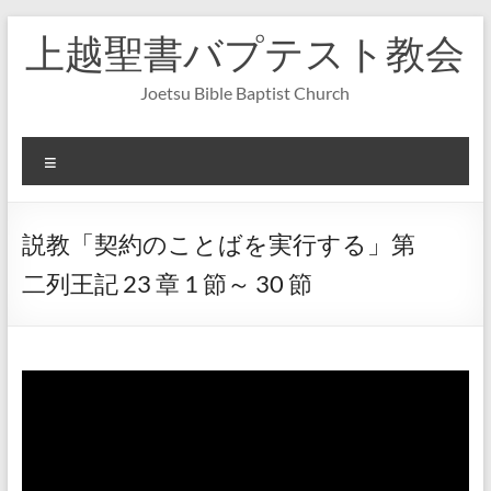
コ
上越聖書バプテスト教会
ン
テ
ン
Joetsu Bible Baptist Church
ツ
へ
ス
メ
キ
ニ
ッ
ュ
プ
ー
説教「契約のことばを実行する」第
二列王記 23 章 1 節～ 30 節