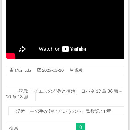
T.Yamada
2025-05-10
説教
←
説教 「イエスの埋葬と復活」 ヨハネ 19 章 38 節～
20 章 18 節
説教「主の手が短いというのか」民数記 11 章
→