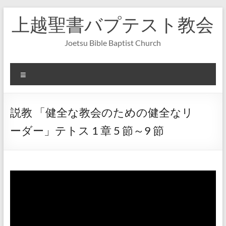
コ
上越聖書バプテスト教会
ン
テ
ン
Joetsu Bible Baptist Church
ツ
へ
ス
メ
キ
ニ
ッ
ュ
プ
ー
説教 「健全な教会のための健全なリ
ーダー」テトス 1 章 5 節～9 節