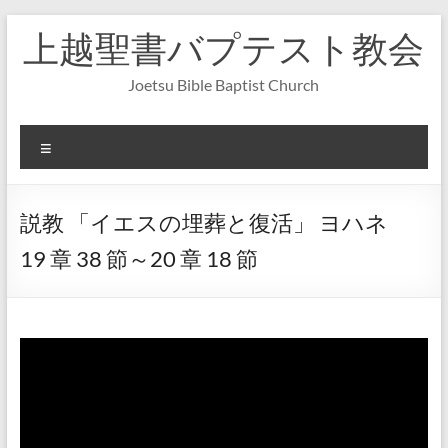
コ
上越聖書バプテスト教会
ン
テ
ン
Joetsu Bible Baptist Church
ツ
へ
ス
メ
キ
ニ
ッ
ュ
プ
ー
説教 「イエスの埋葬と復活」 ヨハネ
19 章 38 節～20 章 18 節