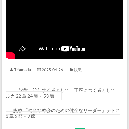
T.Yamada
2025-04-26
説教
←
説教「給仕する者として、王座につく者として」
ルカ 22 章 24 節～ 53 節
説教 「健全な教会のための健全なリーダー」テトス
1 章 5 節～9 節
→