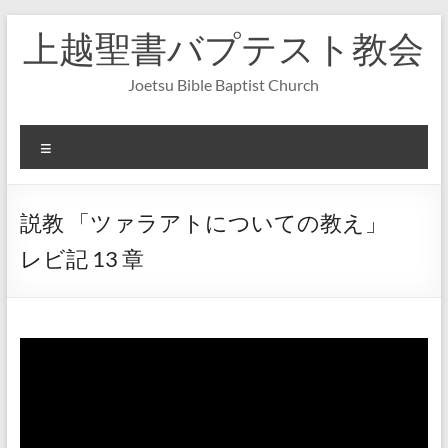
コ
上越聖書バプテスト教会
ン
テ
ン
Joetsu Bible Baptist Church
ツ
へ
ス
メ
キ
ニ
ッ
ュ
プ
ー
説教 「ツァラアトについての教え」
レビ記 13 章