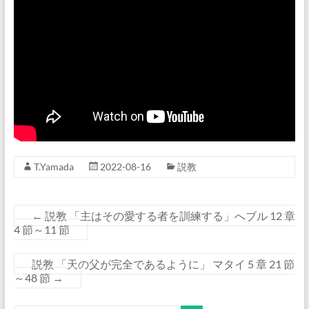
T.Yamada
2022-08-16
説教
←
説教 「主はその愛する者を訓練する」へブル 12 章
4 節～11 節
説教 「天の父が完全であるように」 マタイ 5 章 21 節
～48 節
→