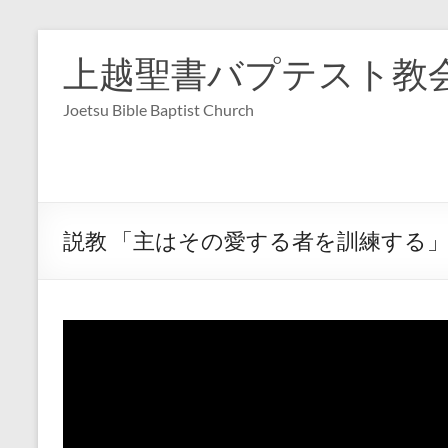
コ
ン
上越聖書バプテスト教
テ
ン
Joetsu Bible Baptist Church
ツ
へ
ス
キ
ッ
プ
説教 「主はその愛する者を訓練する」へブル