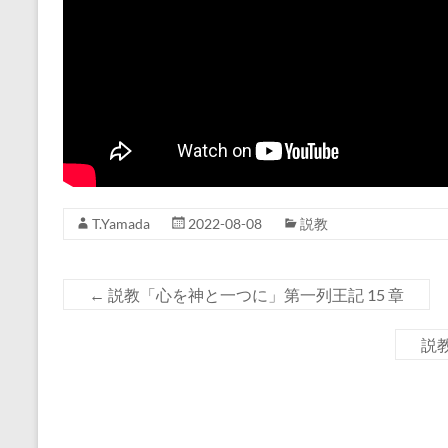
T.Yamada
2022-08-08
説教
←
説教「心を神と一つに」第一列王記 15 章
説