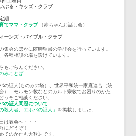
1回土曜日
いぶる・キッズ・クラブ
定期
育てママ・クラブ
（赤ちゃんお話し会）
ーンズ・バイブル・クラブ
の集会のほかに随時聖書の学び会を行っています。
、各種相談の場を設けています。
らもごらんください。
のみことば
バの証人(ものみの塔）、世界平和統一家庭連合（統
会）、モルモン教などのカルト宗教でお困りのかた
どうぞご相談ください。
バの証人問題について
の殺人者、エホバの証人」
を掲載しました。
日は教会へ・・・
軽にどうぞ！
めてのかたも大歓迎です。