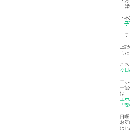
・月
ば
・不
子
ティ
上記
また
こち
今日
エホ
一協
は、
エホ
「魂
日曜
お気
はじ