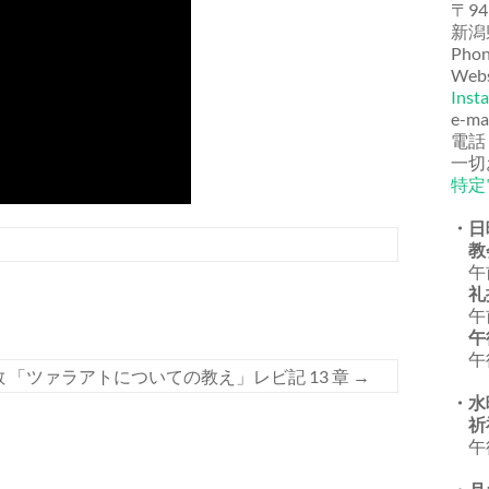
〒94
新潟
Phon
Webs
Inst
e-ma
電話
一切
特定
・日
教
午前
礼
午前
午
午後
教 「ツァラアトについての教え」レビ記 13 章
→
・水
祈
午後