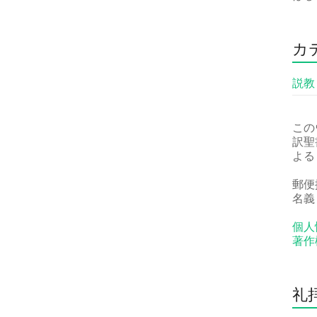
カ
説教
この
訳聖
よる
郵便振
名義
個人
著作
礼