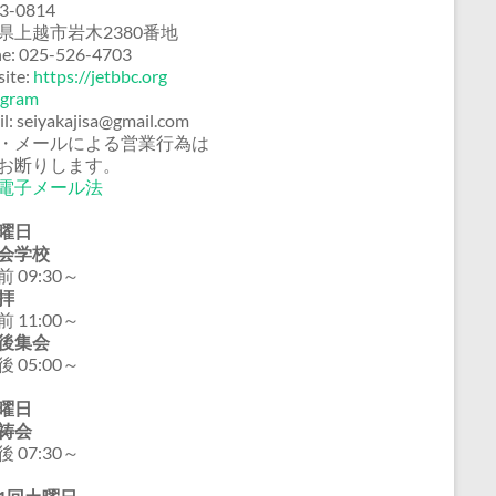
3-0814
県上越市岩木2380番地
e: 025-526-4703
ite:
https://jetbbc.org
agram
il: seiyakajisa@gmail.com
・メールによる営業行為は
お断りします。
電子メール法
曜日
会学校
 09:30～
拝
 11:00～
後集会
 05:00～
曜日
祷会
 07:30～