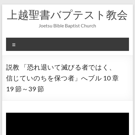
コ
上越聖書バプテスト教会
ン
テ
ン
Joetsu Bible Baptist Church
ツ
へ
ス
メ
キ
ニ
ッ
ュ
プ
ー
説教 「恐れ退いて滅びる者ではく、
信じていのちを保つ者」へブル 10 章
19 節～39 節