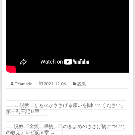
T.Yamada
2021-12-06
説教
←
説教「しもべがささげる願いを聞いてください」
第一列王記 8 章
説教 「全焼、穀物、罪のきよめのささげ物について
の教え」レビ記 6 章
→