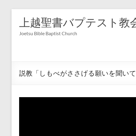
コ
ン
上越聖書バプテスト教
テ
ン
Joetsu Bible Baptist Church
ツ
へ
ス
キ
ッ
プ
説教「しもべがささげる願いを聞いてく