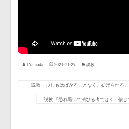
T.Yamada
2021-11-29
説教
←
説教 「少しもはばかることなく、妨げられること
説教 「恐れ退いて滅びる者ではく、信じてい