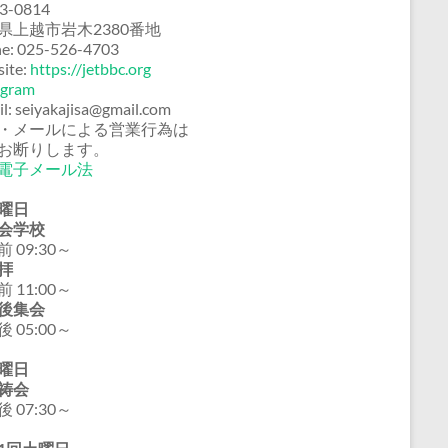
3-0814
県上越市岩木2380番地
e: 025-526-4703
ite:
https://jetbbc.org
agram
il: seiyakajisa@gmail.com
・メールによる営業行為は
お断りします。
電子メール法
曜日
会学校
 09:30～
拝
 11:00～
後集会
 05:00～
曜日
祷会
 07:30～