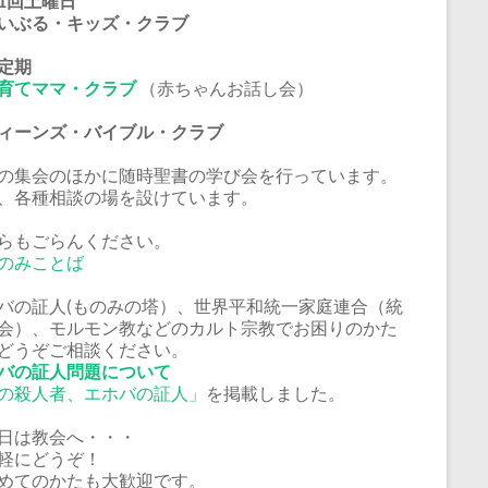
1回土曜日
いぶる・キッズ・クラブ
定期
育てママ・クラブ
（赤ちゃんお話し会）
ーンズ・バイブル・クラブ
の集会のほかに随時聖書の学び会を行っています。
、各種相談の場を設けています。
らもごらんください。
のみことば
バの証人(ものみの塔）、世界平和統一家庭連合（統
会）、モルモン教などのカルト宗教でお困りのかた
どうぞご相談ください。
バの証人問題について
の殺人者、エホバの証人」
を掲載しました。
日は教会へ・・・
軽にどうぞ！
めてのかたも大歓迎です。