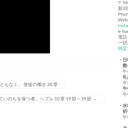
〒94
新潟
Phon
Webs
Inst
e-ma
電話
一切
特定
・日
教
午前
礼
午前
もなく」 使徒の働き 28 章
午
午後
のちを保つ者」へブル 10 章 19 節～39 節
→
・水
祈
午後