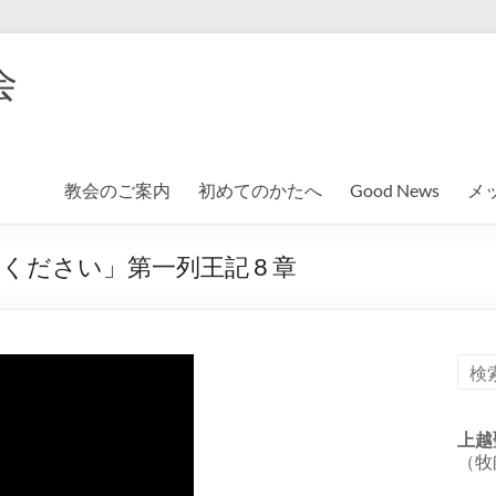
会
教会のご案内
初めてのかたへ
Good News
メ
ださい」第一列王記 8 章
上越
（牧