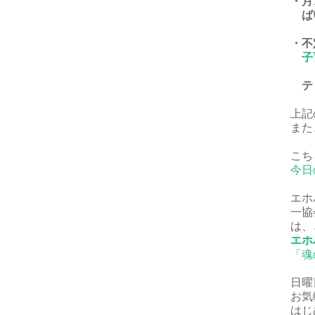
・月
ば
・不
子
ティ
上記
また
こち
今日
エホ
一協
は、
エホ
「魂
日曜
お気
はじ