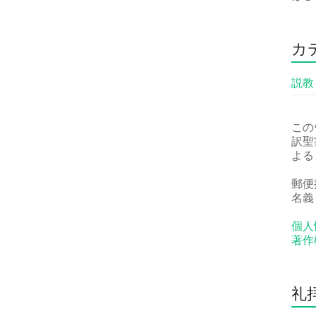
カ
説教
この
訳聖
よる
郵便振
名義
個人
著作
礼