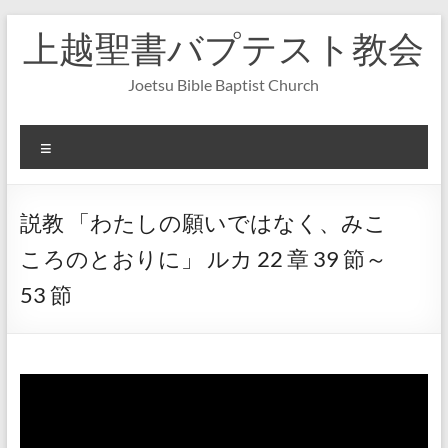
コ
上越聖書バプテスト教会
ン
テ
ン
Joetsu Bible Baptist Church
ツ
へ
ス
メ
キ
ニ
ッ
ュ
プ
ー
説教 「わたしの願いではなく、みこ
ころのとおりに」 ルカ 22 章 39 節～
53 節