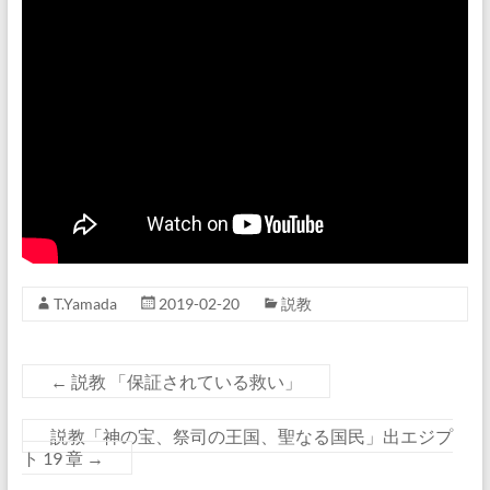
T.Yamada
2019-02-20
説教
←
説教 「保証されている救い」
説教「神の宝、祭司の王国、聖なる国民」出エジプ
ト 19 章
→