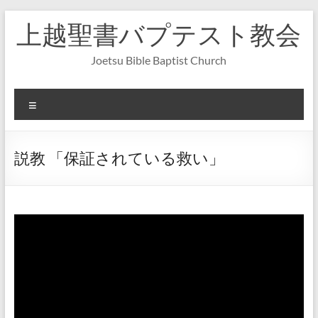
コ
上越聖書バプテスト教会
ン
テ
ン
Joetsu Bible Baptist Church
ツ
へ
ス
メ
キ
ニ
ッ
ュ
プ
ー
説教 「保証されている救い」