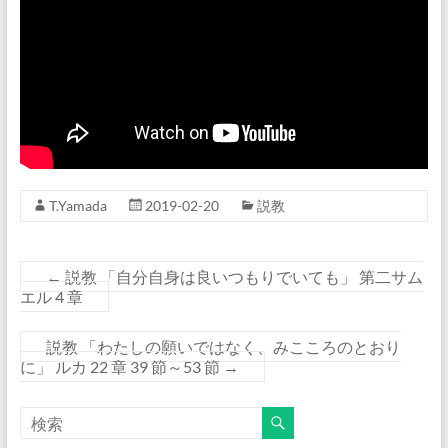
T.Yamada
2019-02-20
説教
←
説教 「自分自身は良いつもりでいても」 第二サム
エル 4 章
説教 「わたしの願いではなく、みこころのとおり
に」 ルカ 22 章 39 節～53 節
→