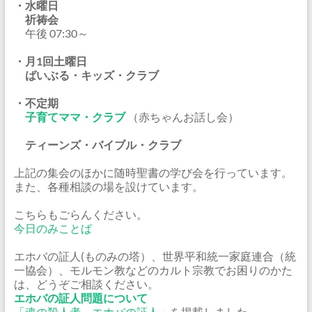
・水曜日
祈祷会
午後 07:30～
・月1回土曜日
ばいぶる・キッズ・クラブ
・不定期
子育てママ・クラブ
（赤ちゃんお話し会）
ティーンズ・バイブル・クラブ
上記の集会のほかに随時聖書の学び会を行っています。
また、各種相談の場を設けています。
こちらもごらんください。
今日のみことば
エホバの証人(ものみの塔）、世界平和統一家庭連合（統
一協会）、モルモン教などのカルト宗教でお困りのかた
は、どうぞご相談ください。
エホバの証人問題について
「魂の殺人者、エホバの証人」
を掲載しました。