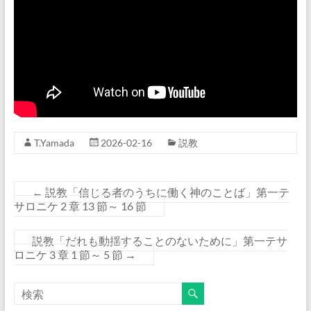
T.Yamada
2026-02-16
説教
←
説教「信じる者のうちに働く神のことば」第一テ
サロニケ 2 章 13 節～ 16 節
説教「だれも動揺することのないために」第一テサ
ロニケ 3 章 1 節～ 5 節
→