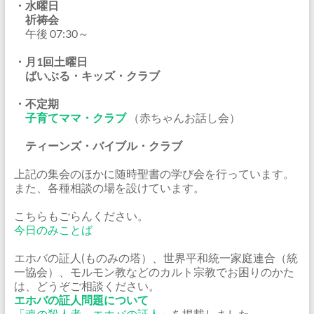
・水曜日
祈祷会
午後 07:30～
・月1回土曜日
ばいぶる・キッズ・クラブ
・不定期
子育てママ・クラブ
（赤ちゃんお話し会）
ティーンズ・バイブル・クラブ
上記の集会のほかに随時聖書の学び会を行っています。
また、各種相談の場を設けています。
こちらもごらんください。
今日のみことば
エホバの証人(ものみの塔）、世界平和統一家庭連合（統
一協会）、モルモン教などのカルト宗教でお困りのかた
は、どうぞご相談ください。
エホバの証人問題について
「魂の殺人者、エホバの証人」
を掲載しました。