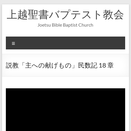
コ
上越聖書バプテスト教会
ン
テ
ン
Joetsu Bible Baptist Church
ツ
へ
ス
メ
キ
ニ
ッ
ュ
プ
ー
説教「主への献げもの」民数記 18 章