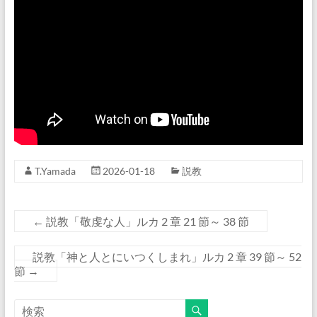
T.Yamada
2026-01-18
説教
←
説教「敬虔な人」ルカ 2 章 21 節～ 38 節
説教「神と人とにいつくしまれ」ルカ 2 章 39 節～ 52
節
→