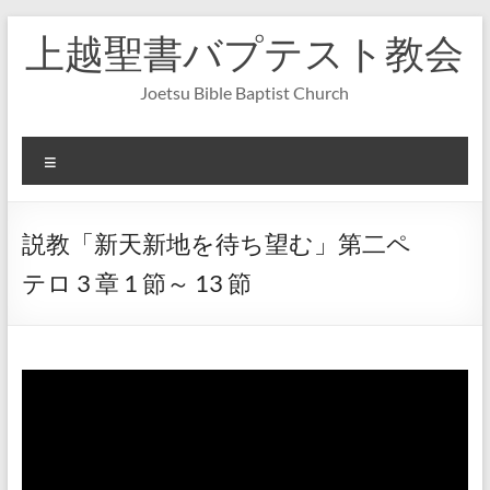
コ
上越聖書バプテスト教会
ン
テ
ン
Joetsu Bible Baptist Church
ツ
へ
ス
メ
キ
ニ
ッ
ュ
プ
ー
説教「新天新地を待ち望む」第二ペ
テロ 3 章 1 節～ 13 節