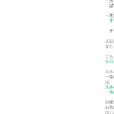
・月
ば
・不
子
ティ
上記
また
こち
今日
エホ
一協
は、
エホ
「魂
日曜
お気
はじ