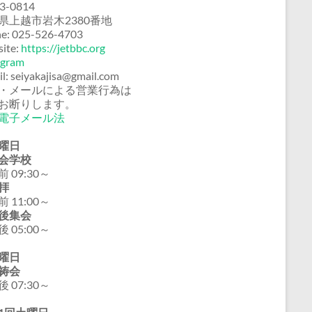
3-0814
県上越市岩木2380番地
e: 025-526-4703
ite:
https://jetbbc.org
agram
il: seiyakajisa@gmail.com
・メールによる営業行為は
お断りします。
電子メール法
曜日
会学校
 09:30～
拝
 11:00～
後集会
 05:00～
曜日
祷会
 07:30～