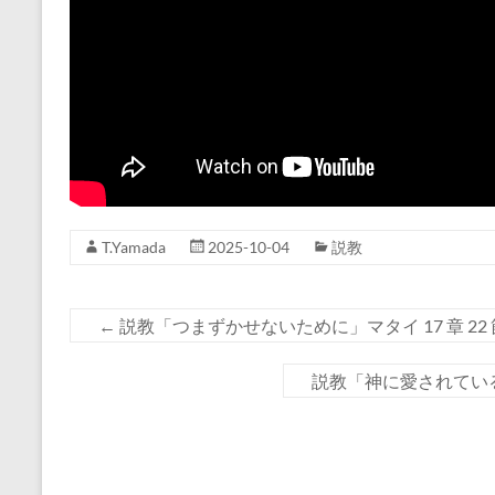
T.Yamada
2025-10-04
説教
←
説教「つまずかせないために」マタイ 17 章 22 節
説教「神に愛されている兄