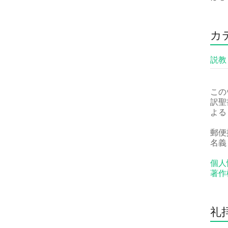
カ
説教
この
訳聖
よる
郵便振
名義
個人
著作
礼