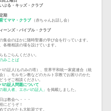
1回土曜日
いぶる・キッズ・クラブ
定期
育てママ・クラブ
（赤ちゃんお話し会）
ーンズ・バイブル・クラブ
の集会のほかに随時聖書の学び会を行っています。
、各種相談の場を設けています。
らもごらんください。
のみことば
バの証人(ものみの塔）、世界平和統一家庭連合（統
会）、モルモン教などのカルト宗教でお困りのかた
どうぞご相談ください。
バの証人問題について
の殺人者、エホバの証人」
を掲載しました。
日は教会へ・・・
軽にどうぞ！
めてのかたも大歓迎です。