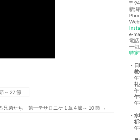
〒94
新潟
Phon
Webs
Inst
e-ma
電話
一切
特定
・日
教
午前
礼
午前
～ 27 節
午
午後
弟たち」第一テサロニケ 1 章 4 節～ 10 節
→
・水
祈
午後