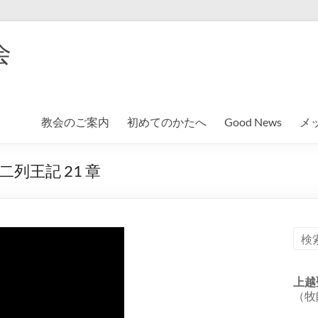
会
教会のご案内
初めてのかたへ
Good News
メ
列王記 21 章
上越
（牧