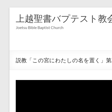
コ
ン
上越聖書バプテスト教
テ
ン
Joetsu Bible Baptist Church
ツ
へ
ス
キ
ッ
プ
説教「この宮にわたしの名を置く」第二