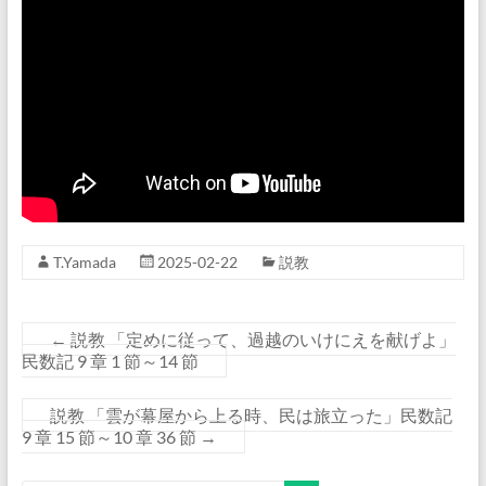
T.Yamada
2025-02-22
説教
←
説教 「定めに従って、過越のいけにえを献げよ」
民数記 9 章 1 節～14 節
説教 「雲が幕屋から上る時、民は旅立った」民数記
9 章 15 節～10 章 36 節
→