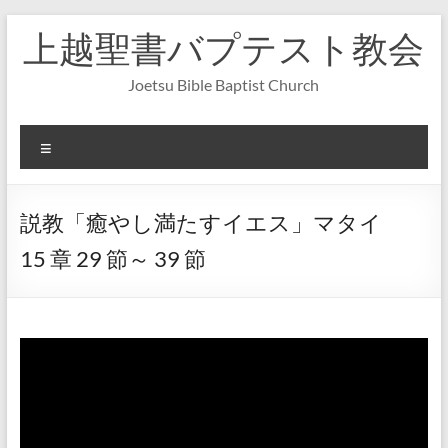
コ
上越聖書バプテスト教会
ン
テ
ン
Joetsu Bible Baptist Church
ツ
へ
ス
メ
キ
ニ
ッ
ュ
プ
ー
説教「癒やし満たすイエス」マタイ
15 章 29 節～ 39 節