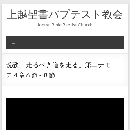
コ
上越聖書バプテスト教会
ン
テ
ン
Joetsu Bible Baptist Church
ツ
へ
ス
メ
キ
ニ
ッ
ュ
プ
ー
説教 「走るべき道を走る」第二テモ
テ 4 章 6 節～8 節