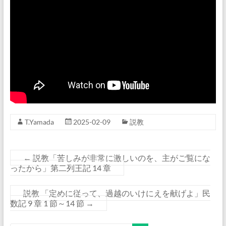
T.Yamada
2025-02-09
説教
←
説教「苦しみが非常に激しいのを、主がご覧にな
ったから」第二列王記 14 章
説教 「定めに従って、過越のいけにえを献げよ」民
数記 9 章 1 節～14 節
→