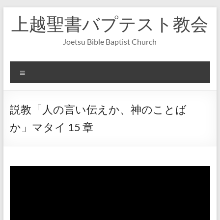
コ
上越聖書バプテスト教会
ン
テ
ン
Joetsu Bible Baptist Church
ツ
へ
ス
メ
キ
ニ
ッ
ュ
プ
ー
説教「人の言い伝えか、神のことば
か」マタイ 15 章