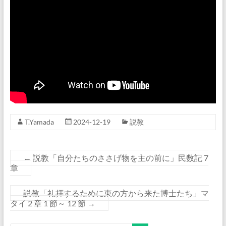
T.Yamada
2024-12-19
説教
←
説教「自分たちのささげ物を主の前に」民数記 7
章
説教「礼拝するために東の方から来た博士たち」マ
タイ 2 章 1 節～ 12 節
→