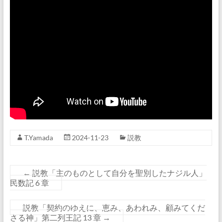
T.Yamada
2024-11-23
説教
←
説教「主のものとして自分を聖別したナジル人」
民数記 6 章
説教「契約のゆえに、恵み、あわれみ、顧みてくだ
さる神」第二列王記 13 章
→