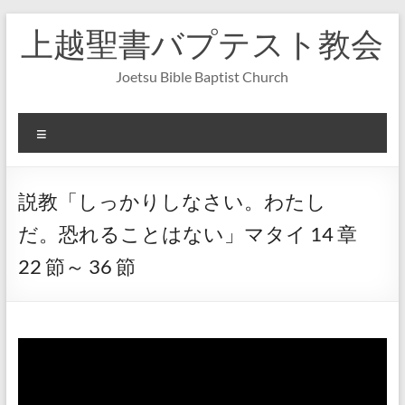
コ
上越聖書バプテスト教会
ン
テ
ン
Joetsu Bible Baptist Church
ツ
へ
ス
メ
キ
ニ
ッ
ュ
プ
ー
説教「しっかりしなさい。わたし
だ。恐れることはない」マタイ 14 章
22 節～ 36 節