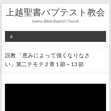
コ
上越聖書バプテスト教会
ン
テ
ン
Joetsu Bible Baptist Church
ツ
へ
ス
メ
キ
ニ
ッ
ュ
プ
ー
説教 「恵みによって強くなりなさ
い」第二テモテ 2 章 1 節～13 節