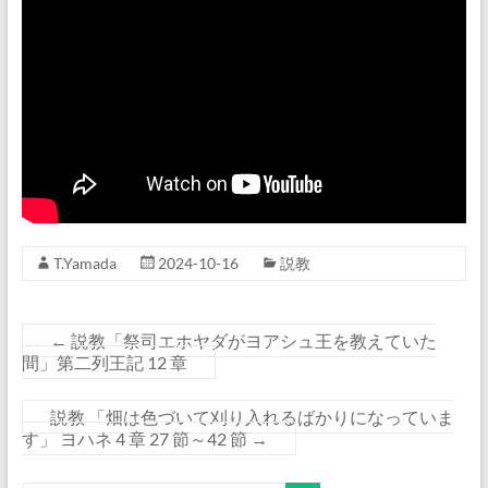
T.Yamada
2024-10-16
説教
←
説教「祭司エホヤダがヨアシュ王を教えていた
間」第二列王記 12 章
説教 「畑は色づいて刈り入れるばかりになっていま
す」 ヨハネ 4 章 27 節～42 節
→