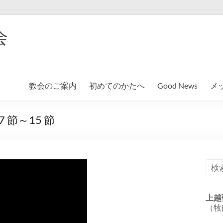
会
教会のご案内
初めてのかたへ
Good News
メ
 節～15 節
上越
（牧