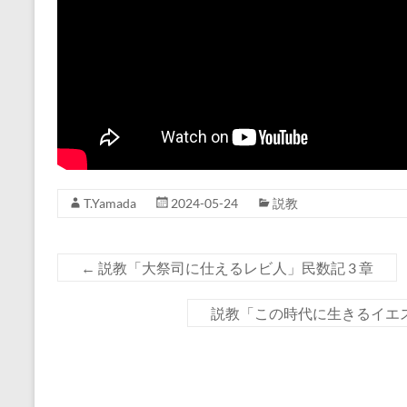
T.Yamada
2024-05-24
説教
←
説教「大祭司に仕えるレビ人」民数記 3 章
説教「この時代に生きるイエスの兄