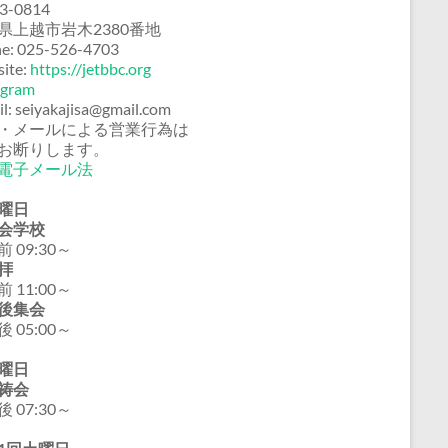
3-0814
県上越市岩木2380番地
e: 025-526-4703
ite:
https://jetbbc.org
agram
il: seiyakajisa@gmail.com
・メールによる営業行為は
お断りします。
電子メール法
曜日
会学校
 09:30～
拝
 11:00～
後集会
 05:00～
曜日
祷会
 07:30～