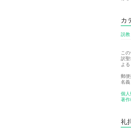
カ
説教
この
訳聖
よる
郵便振
名義
個人
著作
礼