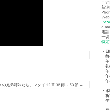
〒94
新潟
Phon
Webs
Inst
e-ma
電話
一切
特定
・日
教
午前
礼
午前
午
午後
弟姉妹たち」マタイ 12 章 38 節～ 50 節
→
・水
祈
午後