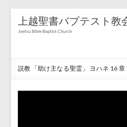
コ
ン
上越聖書バプテスト教
テ
ン
Joetsu Bible Baptist Church
ツ
へ
ス
キ
ッ
プ
説教 「助け主なる聖霊」 ヨハネ 16 章 7