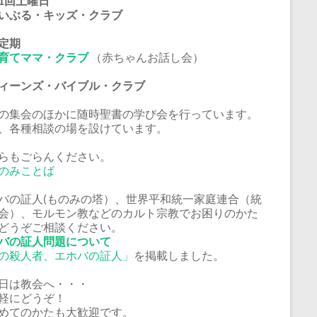
1回土曜日
いぶる・キッズ・クラブ
定期
育てママ・クラブ
（赤ちゃんお話し会）
ーンズ・バイブル・クラブ
の集会のほかに随時聖書の学び会を行っています。
、各種相談の場を設けています。
らもごらんください。
のみことば
バの証人(ものみの塔）、世界平和統一家庭連合（統
会）、モルモン教などのカルト宗教でお困りのかた
どうぞご相談ください。
バの証人問題について
の殺人者、エホバの証人」
を掲載しました。
日は教会へ・・・
軽にどうぞ！
めてのかたも大歓迎です。