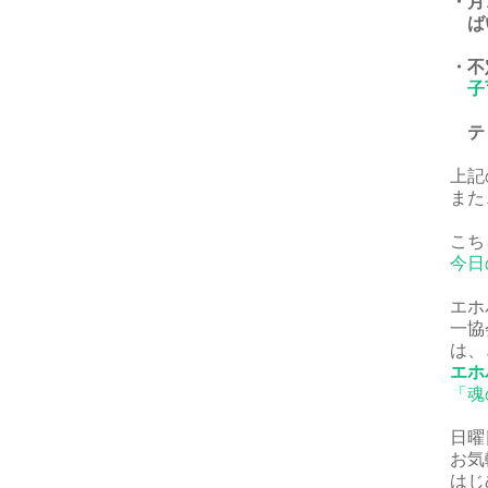
・月
ば
・不
子
ティ
上記
また
こち
今日
エホ
一協
は、
エホ
「魂
日曜
お気
はじ