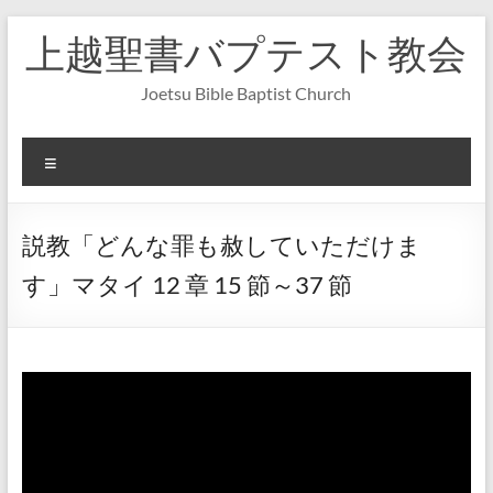
コ
上越聖書バプテスト教会
ン
テ
ン
Joetsu Bible Baptist Church
ツ
へ
ス
メ
キ
ニ
ッ
ュ
プ
ー
説教「どんな罪も赦していただけま
す」マタイ 12 章 15 節～37 節