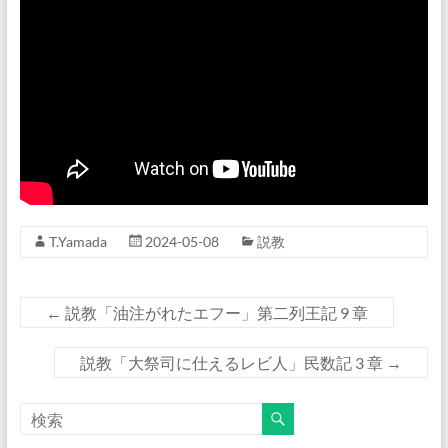
T.Yamada
2024-05-08
説教
←
説教「油注がれたエフー」第二列王記 9 章
説教「大祭司に仕えるレビ人」民数記 3 章
→