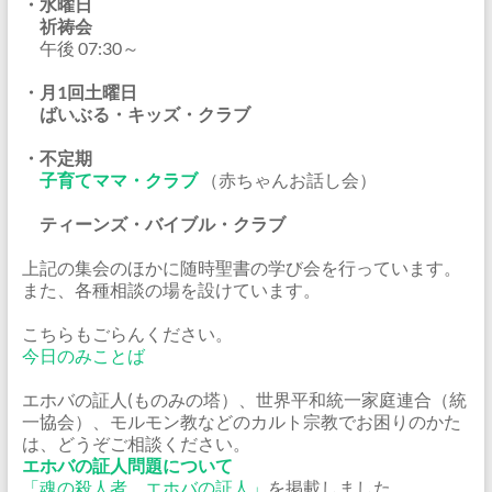
・水曜日
祈祷会
午後 07:30～
・月1回土曜日
ばいぶる・キッズ・クラブ
・不定期
子育てママ・クラブ
（赤ちゃんお話し会）
ティーンズ・バイブル・クラブ
上記の集会のほかに随時聖書の学び会を行っています。
また、各種相談の場を設けています。
こちらもごらんください。
今日のみことば
エホバの証人(ものみの塔）、世界平和統一家庭連合（統
一協会）、モルモン教などのカルト宗教でお困りのかた
は、どうぞご相談ください。
エホバの証人問題について
「魂の殺人者、エホバの証人」
を掲載しました。