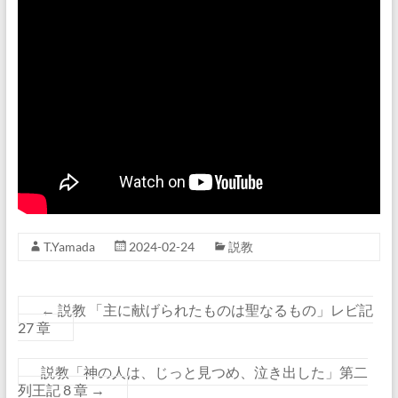
T.Yamada
2024-02-24
説教
←
説教 「主に献げられたものは聖なるもの」レビ記
27 章
説教「神の人は、じっと見つめ、泣き出した」第二
列王記 8 章
→