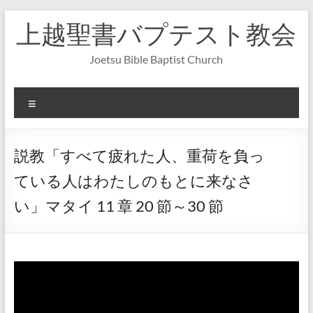
コ
上越聖書バプテスト教会
ン
テ
ン
Joetsu Bible Baptist Church
ツ
へ
ス
メ
キ
ニ
ッ
ュ
プ
ー
説教「すべて疲れた人、重荷を負っ
ている人はわたしのもとに来なさ
い」マタイ 11 章 20 節～30 節