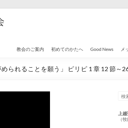
会
教会のご案内
初めてのかたへ
Good News
メ
れることを願う」 ピリピ 1 章 12 節～26
上越
（牧