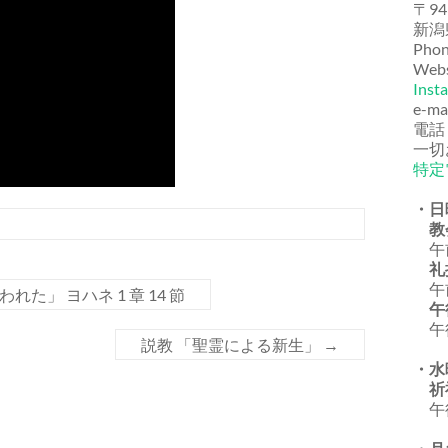
〒94
新潟
Phon
Webs
Inst
e-ma
電話
一切
特定
・日
教
午前
礼
午前
」 ヨハネ 1 章 14 節
午
午後
説教 「聖霊による新生」
→
・水
祈
午後