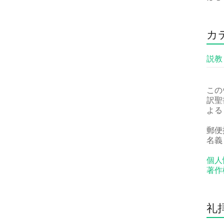
カ
説教
この
訳聖
よる
郵便振
名義
個人
著作
礼