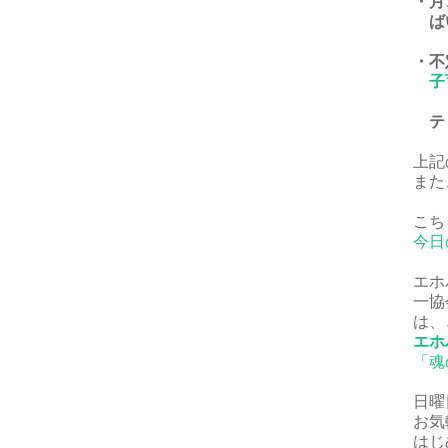
・月
ば
・不
子
ティ
上記
また
こち
今日
エホ
一協
は、
エホ
「魂
日曜
お気
はじ