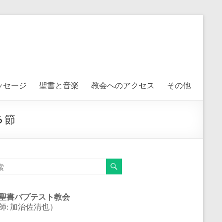
ッセージ
聖書と音楽
教会へのアクセス
その他
 節
聖書バプテスト教会
師: 加治佐清也）