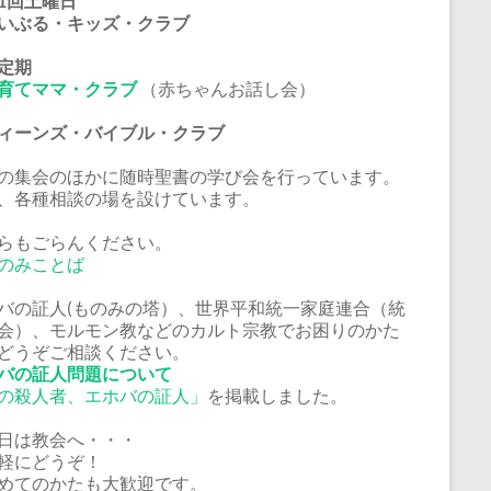
1回土曜日
いぶる・キッズ・クラブ
定期
育てママ・クラブ
（赤ちゃんお話し会）
ーンズ・バイブル・クラブ
の集会のほかに随時聖書の学び会を行っています。
、各種相談の場を設けています。
らもごらんください。
のみことば
バの証人(ものみの塔）、世界平和統一家庭連合（統
会）、モルモン教などのカルト宗教でお困りのかた
どうぞご相談ください。
バの証人問題について
の殺人者、エホバの証人」
を掲載しました。
日は教会へ・・・
軽にどうぞ！
めてのかたも大歓迎です。