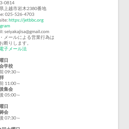
3-0814
県上越市岩木2380番地
e: 025-526-4703
ite:
https://jetbbc.org
agram
il: seiyakajisa@gmail.com
・メールによる営業行為は
お断りします。
電子メール法
曜日
会学校
 09:30～
拝
 11:00～
後集会
 05:00～
曜日
祷会
 07:30～