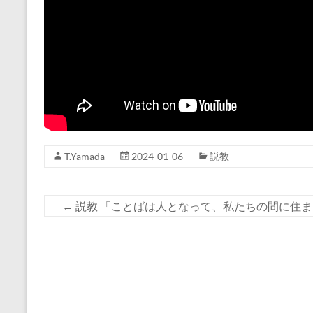
T.Yamada
2024-01-06
説教
←
説教 「ことばは人となって、私たちの間に住まわれた