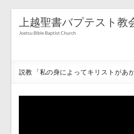
コ
ン
上越聖書バプテスト教
テ
ン
Joetsu Bible Baptist Church
ツ
へ
ス
キ
ッ
プ
説教 「私の身によってキリストがあがめら